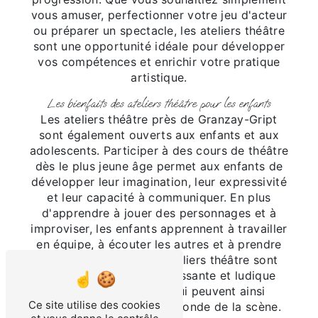
vous amuser, perfectionner votre jeu d'acteur
ou préparer un spectacle, les ateliers théâtre
sont une opportunité idéale pour développer
vos compétences et enrichir votre pratique
artistique.
Les bienfaits des ateliers théâtre pour les enfants
Les ateliers théâtre près de Granzay-Gript
sont également ouverts aux enfants et aux
adolescents. Participer à des cours de théâtre
dès le plus jeune âge permet aux enfants de
développer leur imagination, leur expressivité
et leur capacité à communiquer. En plus
d'apprendre à jouer des personnages et à
improviser, les enfants apprennent à travailler
en équipe, à écouter les autres et à prendre
confiance en eux. Les ateliers théâtre sont
donc une activité enrichissante et ludique
pour les plus jeunes, qui peuvent ainsi
Ce site utilise des cookies
découvrir et explorer le monde de la scène.