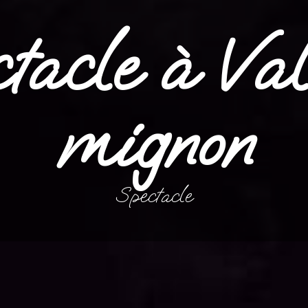
tacle à Va
mignon
Spectacle