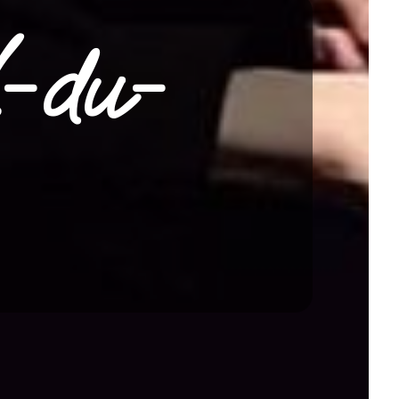
l-du-