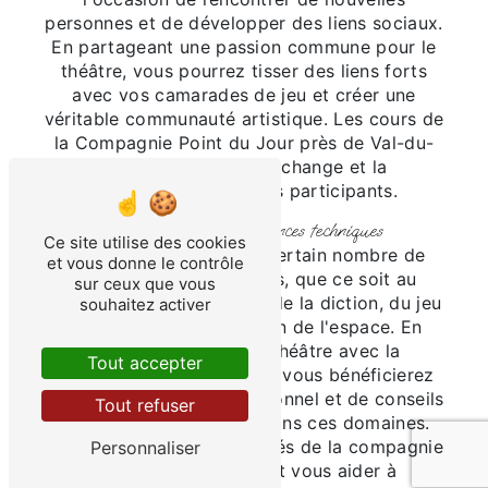
personnes et de développer des liens sociaux.
En partageant une passion commune pour le
théâtre, vous pourrez tisser des liens forts
avec vos camarades de jeu et créer une
véritable communauté artistique. Les cours de
la Compagnie Point du Jour près de Val-du-
Mignon favorisent l'échange et la
collaboration entre les participants.
4. Acquérir des compétences techniques
Ce site utilise des cookies
Le théâtre demande un certain nombre de
et vous donne le contrôle
compétences techniques, que ce soit au
sur ceux que vous
niveau de l'interprétation, de la diction, du jeu
souhaitez activer
de scène ou de la gestion de l'espace. En
suivant des cours de théâtre avec la
Tout accepter
Compagnie Point du Jour, vous bénéficierez
d'un encadrement professionnel et de conseils
Tout refuser
avisés pour progresser dans ces domaines.
Les formateurs expérimentés de la compagnie
Personnaliser
sauront vous guider et vous aider à