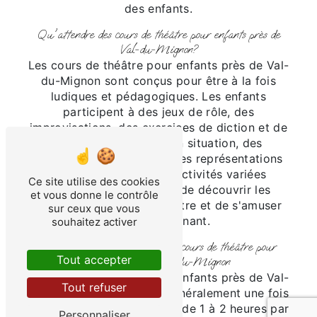
des enfants.
Qu'attendre des cours de théâtre pour enfants près de
Val-du-Mignon?
Les cours de théâtre pour enfants près de Val-
du-Mignon sont conçus pour être à la fois
ludiques et pédagogiques. Les enfants
participent à des jeux de rôle, des
improvisations, des exercices de diction et de
motricité, des mises en situation, des
répétitions de scènes et des représentations
devant un public. Ces activités variées
Ce site utilise des cookies
permettent aux enfants de découvrir les
et vous donne le contrôle
multiples facettes du théâtre et de s'amuser
sur ceux que vous
tout en apprenant.
souhaitez activer
Les séances et les horaires des cours de théâtre pour
Tout accepter
enfants près de Val-du-Mignon
Les cours de théâtre pour enfants près de Val-
Tout refuser
du-Mignon se déroulent généralement une fois
par semaine, sur une durée de 1 à 2 heures par
Personnaliser