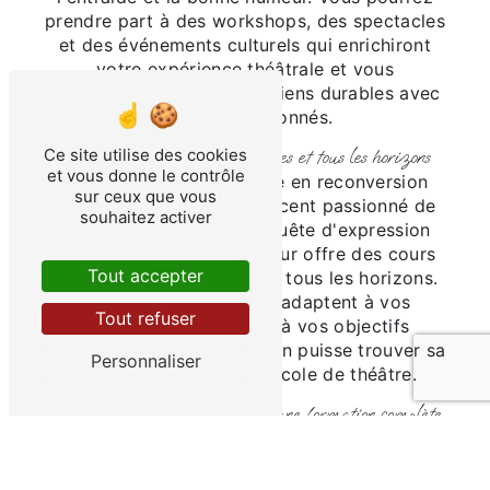
prendre part à des workshops, des spectacles
et des événements culturels qui enrichiront
votre expérience théâtrale et vous
permettront de tisser des liens durables avec
d'autres passionnés.
Ce site utilise des cookies
Des cours adaptés à tous les âges et tous les horizons
et vous donne le contrôle
Que vous soyez un adulte en reconversion
sur ceux que vous
professionnelle, un adolescent passionné de
souhaitez activer
théâtre ou un enfant en quête d'expression
artistique, Cie Point du Jour offre des cours
Tout accepter
adaptés à tous les âges et tous les horizons.
Nos formules variées s'adaptent à vos
Tout refuser
contraintes horaires et à vos objectifs
personnels, pour que chacun puisse trouver sa
Personnaliser
place au sein de notre école de théâtre.
Des prestations de qualité pour une formation complète
En plus des cours de théâtre, Cie Point du
Jour propose des prestations de qualité pour
compléter votre formation artistique. Vous