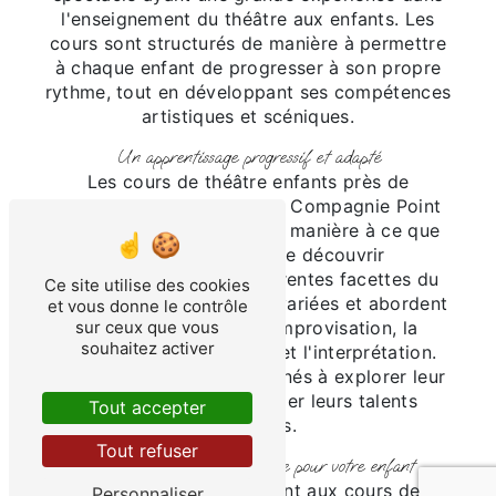
l'enseignement du théâtre aux enfants. Les
cours sont structurés de manière à permettre
à chaque enfant de progresser à son propre
rythme, tout en développant ses compétences
artistiques et scéniques.
Un apprentissage progressif et adapté
Les cours de théâtre enfants près de
Beauvoir-sur-Niort avec la Compagnie Point
du Jour sont organisés de manière à ce que
chaque enfant puisse découvrir
progressivement les différentes facettes du
Ce site utilise des cookies
théâtre. Les séances sont variées et abordent
et vous donne le contrôle
sur ceux que vous
des aspects tels que l'improvisation, la
souhaitez activer
diction, la mise en scène et l'interprétation.
Les enfants sont ainsi amenés à explorer leur
créativité et à développer leurs talents
Tout accepter
artistiques.
Tout refuser
Une expérience enrichissante pour votre enfant
En inscrivant votre enfant aux cours de
Personnaliser