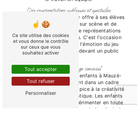
Des représentations publiques et spectacles
La compagnie Point du Jour offre à ses élèves
l'opportunité de monter sur scène et de
partager leur talent lors de représentations
Ce site utilise des cookies
publiques et de spectacles. C'est l'occasion
et vous donne le contrôle
pour les enfants de vivre l'émotion du jeu
sur ceux que vous
théâtral et de s'épanouir devant un public
souhaitez activer
conquis.
Un lieu d'apprentissage convivial
Tout accepter
Les cours de théâtre pour enfants à Mauzé-
Tout refuser
sur-le-Mignon se déroulent dans un cadre
convivial et chaleureux, propice à la créativité
Personnaliser
et à l'épanouissement artistique. Les enfants
pourront s'exprimer et expérimenter en toute
liberté, dans un environnement stimulant et
bienveillant.
Inscription et renseignements
Si vous souhaitez inscrire votre enfant aux